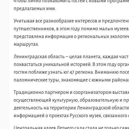
чтобы лично познакомить гостей с новыми программ
предлагаемых ими.
Учитывая все разнообразие интересов и предпочт
путешественников, в этом году помимо малых музеев
представлена информация о региональных экологич
маршрутах.
Ленинградская область – целая планета, каждая час
похвастаться уникальной историей. В этом году ор
гостям поближе узнать юг 47 региона. Вниманию по
паломнические туры, знакомящие с южными района
Традиционно партнером и соорганизатором выставк
осуществляющий культурную, образовательную и пр
деятельность на территории Ленинградской области
информацией о проектах Русского музея, связанного с
Центральная аллея Летнего сада стала не только с