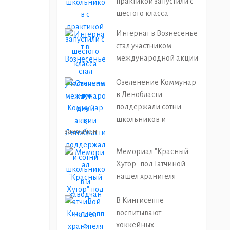
практикой запустили с
шестого класса
Интернат в Вознесенье
стал участником
международной акции
Озеленение Коммунар
в Ленобласти
поддержали сотни
школьников и
заводчан
Мемориал "Красный
Хутор" под Гатчиной
нашел хранителя
В Кингисеппе
воспитывают
хоккейных