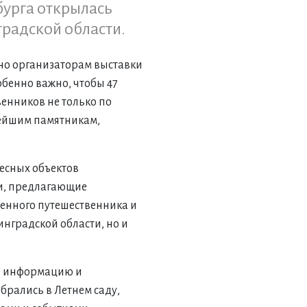
бурга открылась
радской области.
 но организаторам выставки
обенно важно, чтобы 47
енников не только по
нейшим памятникам,
есных объектов
еи, предлагающие
енного путешественника и
нградской области, но и
ть информацию и
брались в Летнем саду,