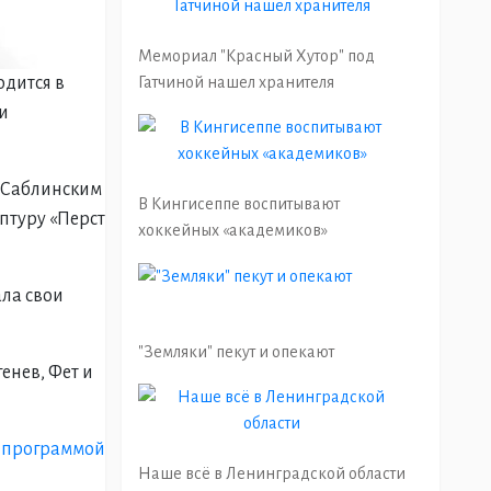
Мемориал "Красный Хутор" под
одится в
Гатчиной нашел хранителя
и
к Саблинским
В Кингисеппе воспитывают
птуру «Перст
хоккейных «академиков»
ала свои
"Земляки" пекут и опекают
енев, Фет и
и программой
Наше всё в Ленинградской области