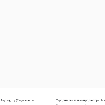
Учредитель и главный редактор - Низ
 Region47.org (Свидетельствоо