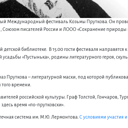
 пятый Международный фестиваль Козьмы Пруткова. Он пров
, Союзом писателей России и ЛООО «Сохранение природы 
 детской библиотеке. В 15.00 гости фестиваля направятся 
 усадьбы «Пустынька», родины литературного героя, скуль
раз Пруткова – литературной маски, под которой публиков
 того времени.
вителей российской культуры. Граф Толстой, Гончаров, Тург
 здесь время «по-прутковски».
ечная система им. М.Ю. Лермонтова.
С условиями участия 